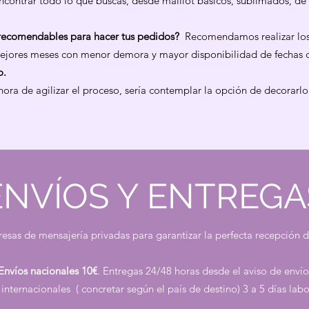
contrar todo lo que buscas, desde maillot básicos, sublimados, de a
 recomendables para hacer tus pedidos?
Recomendamos realizar los
 mejores meses con menor demora y mayor disponibilidad de fechas
o.
hora de agilizar el proceso, sería contemplar la opción de decorarlo
ENVÍOS Y ENTREGA
sas de mensajería privadas para garantizar la perfecta recepción d
Envíos nacionales 10€
. Entregas 24/48 horas desde el aviso de envío
 internacionales ( concretar según el país de destino) 3 a 5 días labo