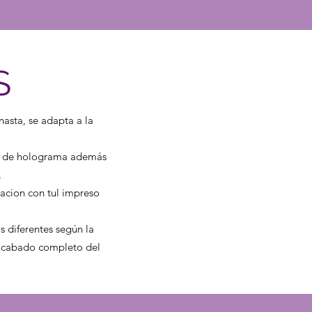
S
asta, se adapta a la
tos de holograma además
.
nacion con tul impreso
s diferentes según la
acabado completo del