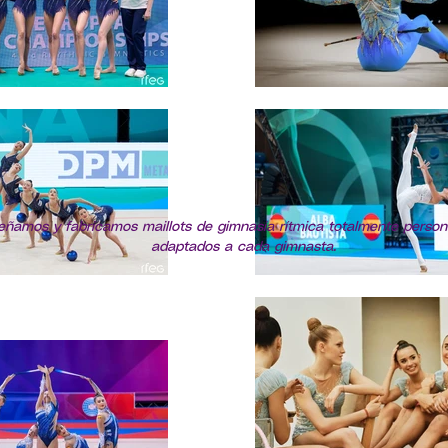
eñamos y fabricamos maillots de gimnasia rítmica totalmente person
adaptados a cada gimnasta.