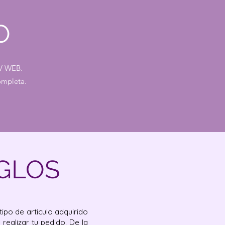
O
V WEB.
ompleta.
GLOS
ipo de articulo adquirido
realizar tu pedido. De la