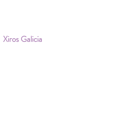
Xiros Galicia
Sobre nosotros
Envíos
Condiciones de Venta
Política de privacidad
Cookies
ENVÍOS NACIONALES E
INTERNACIONALES
FAQ'S
Descarga documentos