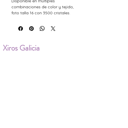
Disponible en multiples
combinaciones de color y tejido,
foto talla 16 con 3500 cristales.
Xiros Galicia
Sobre nosotros
Envíos
Condiciones de Venta
Política de privacidad
Cookies
ENVÍOS NACIONALES E
INTERNACIONALES
FAQ'S