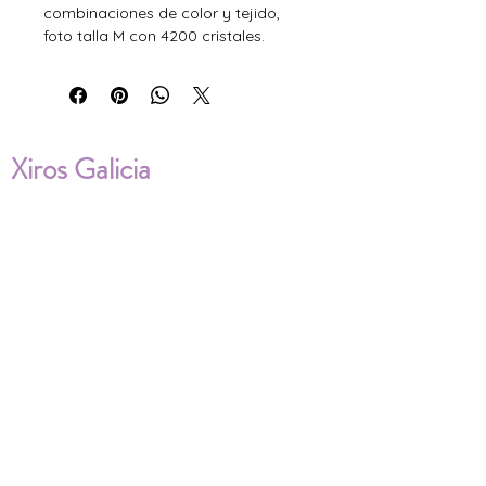
combinaciones de color y tejido,
foto talla M con 4200 cristales.
Xiros Galicia
Sobre nosotros
Envíos
Condiciones de Venta
Política de privacidad
Cookies
ENVÍOS NACIONALES E
INTERNACIONALES
FAQ'S