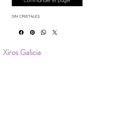
Commander et payer
SIN CRISTALES
Xiros Galicia
Sobre nosotros
Envíos
Condiciones de Venta
Política de privacidad
Cookies
ENVÍOS NACIONALES E
INTERNACIONALES