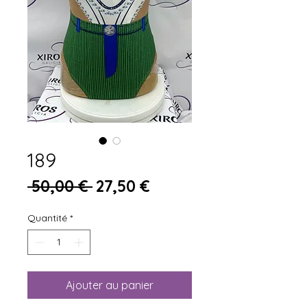
189
Prix original
Prix promotionnel
 50,00 € 
27,50 €
Quantité
*
Ajouter au panier