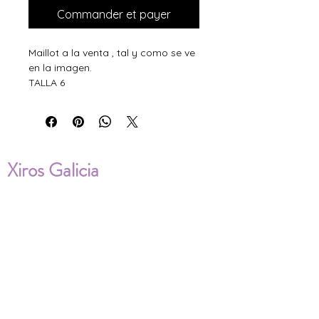
Commander et payer
Maillot a la venta , tal y como se ve
en la imagen.
TALLA 6
Xiros Galicia
Sobre nosotros
Envíos
Condiciones de Venta
Política de privacidad
Cookies
ENVÍOS NACIONALES E