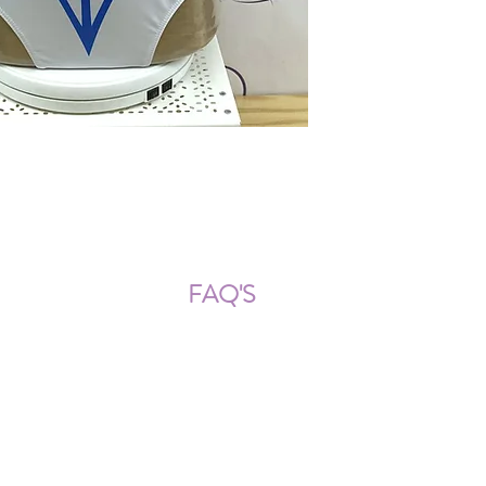
ÍOS NACIONALES E INTERNACION
FAQ'S
Descarga documentos
¿Puedo cambiar la talla?
¿Cómo se lava?
¿Qué ocurre si me equivoco al
tomar las medidas?
¿Se pueden añadir más cristales
después?