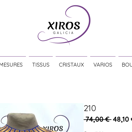
 MESURES
TISSUS
CRISTAUX
VARIOS
BOU
210
Prix or
 74,00 € 
48,10