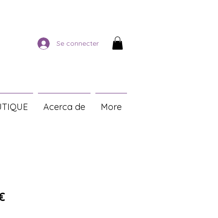
Se connecter
TIQUE
Acerca de
More
iginal
Prix promotionnel
 €