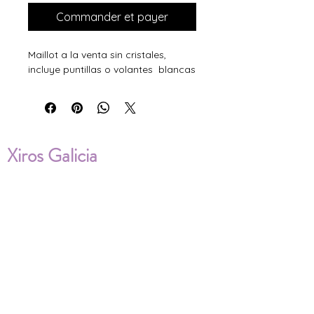
Commander et payer
Maillot a la venta sin cristales,
incluye puntillas o volantes blancas
Xiros Galicia
Sobre nosotros
Envíos
Condiciones de Venta
Política de privacidad
Cookies
ENVÍOS NACIONALES E
INTERNACIONALES