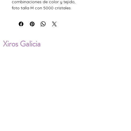
combinaciones de color y tejido,
foto talla M con 5000 cristales.
Xiros Galicia
Sobre nosotros
Envíos
Condiciones de Venta
Política de privacidad
Cookies
ENVÍOS NACIONALES E
INTERNACIONALES
FAQ'S