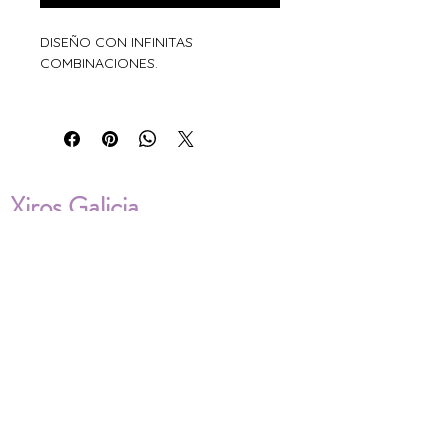
DISEÑO CON INFINITAS
COMBINACIONES.
Xiros Galicia
Sobre nosotros
Envíos
Condiciones de Venta
Política de privacidad
Cookies
ENVÍOS NACIONALES E
INTERNACIONALES