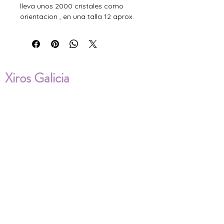
lleva unos 2000 cristales como
orientacion , en una talla 12 aprox.
Xiros Galicia
Sobre nosotros
Envíos
Condiciones de Venta
Política de privacidad
Cookies
ENVÍOS NACIONALES E
INTERNACIONALES
FAQ'S