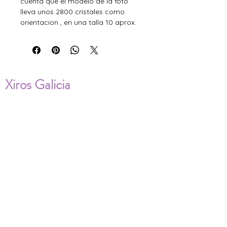
cuenta que el modelo de la foto
lleva unos 2800 cristales como
orientacion , en una talla 10 aprox.
Xiros Galicia
Sobre nosotros
Envíos
Condiciones de Venta
Política de privacidad
Cookies
ENVÍOS NACIONALES E
INTERNACIONALES
FAQ'S