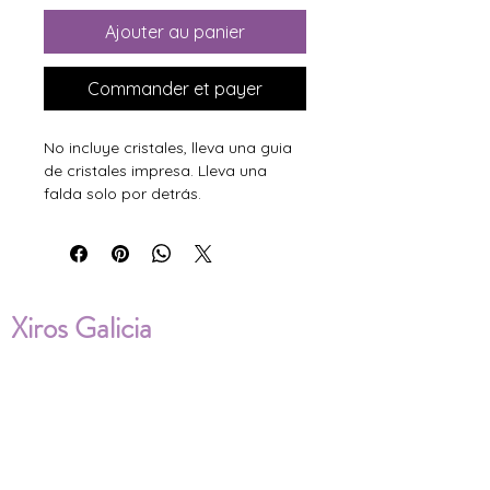
Ajouter au panier
Commander et payer
No incluye cristales, lleva una guia
de cristales impresa. Lleva una
falda solo por detrás.
Xiros Galicia
Sobre nosotros
Envíos
Condiciones de Venta
Política de privacidad
Cookies