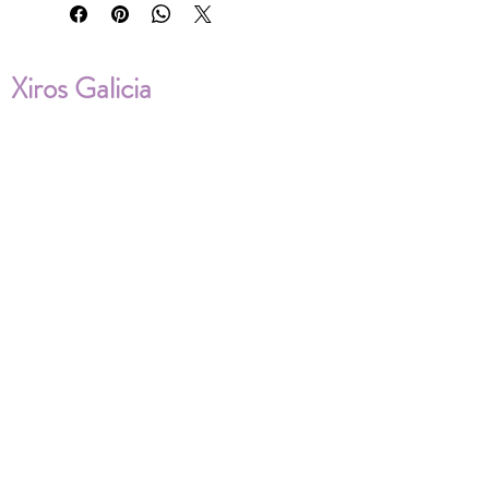
Xiros Galicia
Sobre nosotros
Envíos
Condiciones de Venta
Política de privacidad
Cookies
ENVÍOS NACIONALES E
INTERNACIONALES
FAQ'S
Descarga documentos
¿Puedo cambiar la talla?
¿Cómo se lava?