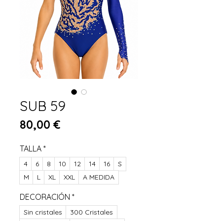
SUB 59
Prix
80,00 €
TALLA
*
4
6
8
10
12
14
16
S
M
L
XL
XXL
A MEDIDA
DECORACIÓN
*
Sin cristales
300 Cristales