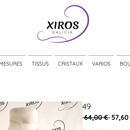
 MESURES
TISSUS
CRISTAUX
VARIOS
BOU
49
Prix o
 64,00 € 
57,60