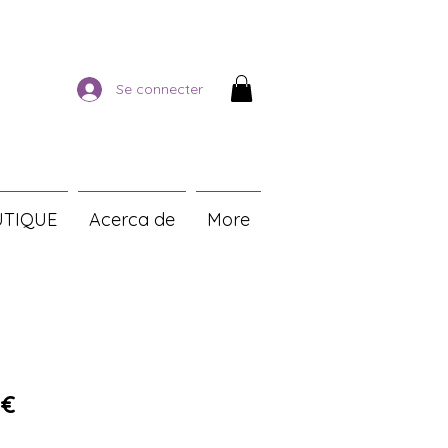
Se connecter
TIQUE
Acerca de
More
riginal
Prix promotionnel
 €