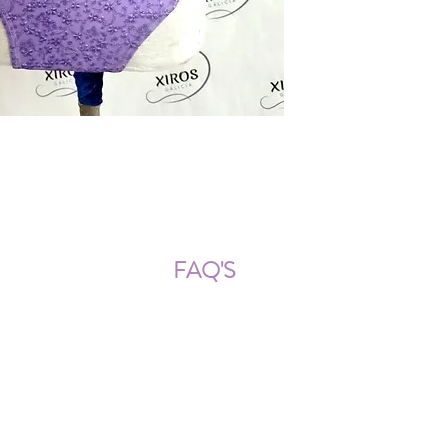
ÍOS NACIONALES E INTERNACION
FAQ'S
Descarga documentos
¿Puedo cambiar la talla?
¿Cómo se lava?
¿Qué ocurre si me equivoco al
tomar las medidas?
¿Se pueden añadir más cristales
después?