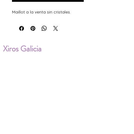
Maillot a la venta sin cristales.
Xiros Galicia
Sobre nosotros
Envíos
Condiciones de Venta
Política de privacidad
Cookies
ENVÍOS NACIONALES E
INTERNACIONALES
FAQ'S