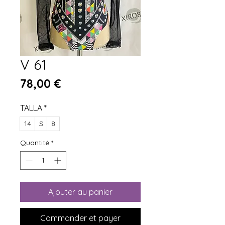
V 61
Prix
78,00 €
TALLA
*
14
S
8
Quantité
*
Ajouter au panier
Commander et payer