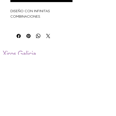
DISEÑO CON INFINITAS
COMBINACIONES.
Xiros Galicia
Sobre nosotros
Envíos
Condiciones de Venta
Política de privacidad
Cookies
ENVÍOS NACIONALES E
INTERNACIONALES