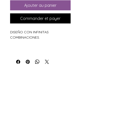
Ajouter au panier
Commander et payer
DISEÑO CON INFINITAS
COMBINACIONES.
Xiros Galicia
Sobre nosotros
Envíos
Condiciones de Venta
Política de privacidad